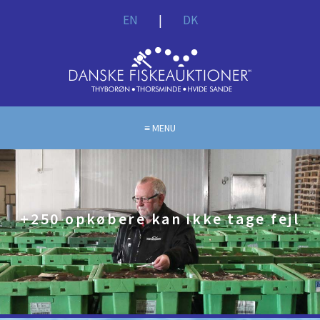
EN
|
DK
MENU
+250 opkøbere kan ikke tage fejl