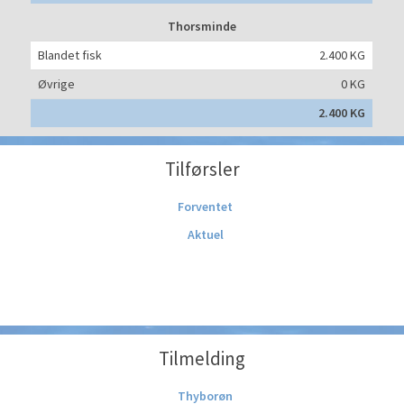
Thorsminde
Blandet fisk
2.400 KG
Øvrige
0 KG
2.400 KG
Tilførsler
Forventet
Aktuel
Tilmelding
Thyborøn