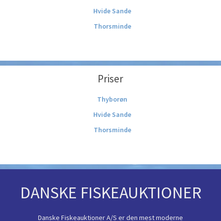
Hvide Sande
Thorsminde
Priser
Thyborøn
Hvide Sande
Thorsminde
DANSKE FISKEAUKTIONER
Danske Fiskeauktioner A/S er den mest moderne