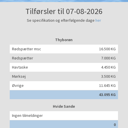
Tilførsler til 07-08-2026
Se specifikation og efterfølgende dage
her
Thyborøn
Rødspætter msc
16.500 KG
Rødspætter
7.000 KG
Havtaske
4.450 KG
Mørksej
3.500 KG
Øvrige
11.645 KG
43.095 KG
Hvide Sande
Ingen tilmeldinger
0