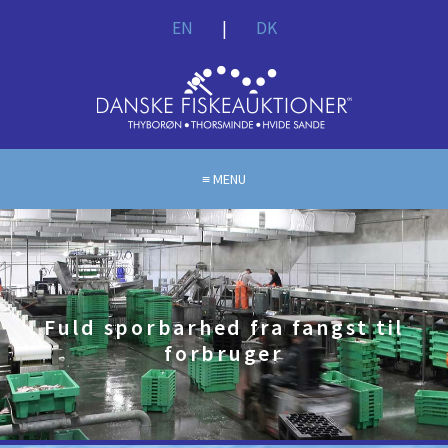
EN
|
DK
MENU
Fuld sporbarhed fra fangst til
forbruger