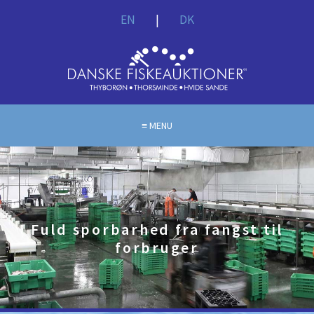
EN
|
DK
MENU
Fuld sporbarhed fra fangst til
forbruger