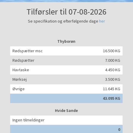
Tilførsler til 07-08-2026
Se specifikation og efterfølgende dage
her
Thyborøn
Rødspætter msc
16.500 KG
Rødspætter
7.000 KG
Havtaske
4.450 KG
Mørksej
3.500 KG
Øvrige
11.645 KG
43.095 KG
Hvide Sande
Ingen tilmeldinger
0