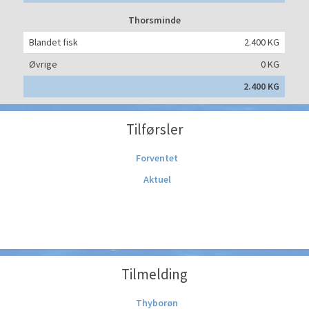
Thorsminde
Blandet fisk
2.400 KG
Øvrige
0 KG
2.400 KG
Tilførsler
Forventet
Aktuel
Tilmelding
Thyborøn