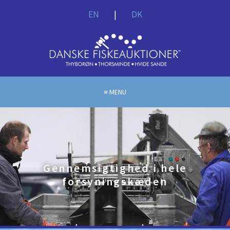
EN
|
DK
MENU
Gennemsigtighed i hele
forsyningskæden