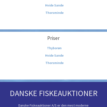
Hvide Sande
Thorsminde
Priser
Thyborøn
Hvide Sande
Thorsminde
DANSKE FISKEAUKTIONER
Danske Fiskeauktioner A/S er den mest moderne